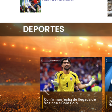
DEPORTES
DEPORTES
y López Cruz,
I
Confirman fecha de llegada de
allista chilena en
Ce
Vozinha a Colo Colo
americanos
Ho