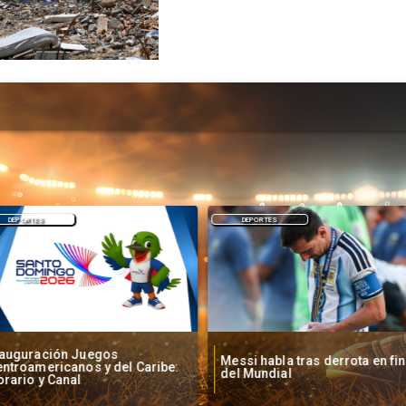
DEPORTES
DEPORTES
nauguración Juegos
Messi habla tras derrota en fin
ntroamericanos y del Caribe:
del Mundial
rario y Canal