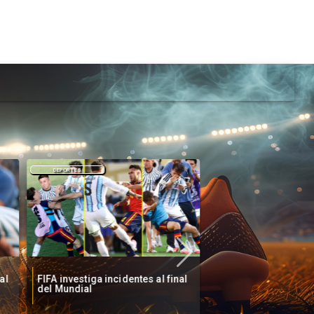
DEPORTES
DEPORTES
al
FIFA investiga incidentes al final
Mundial 2030: Seis 
del Mundial
anfitriones en tres 