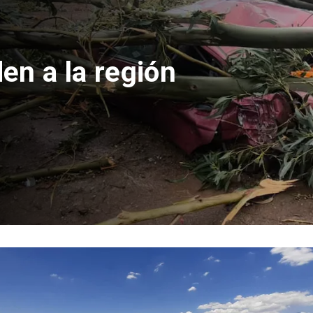
des de
n civil de
lares