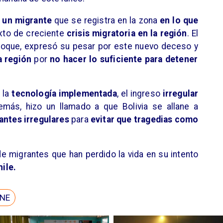
 un migrante
que se registra en la zona
en lo que
exto de creciente
crisis migratoria en la región
. El
Choque, expresó su pesar por este nuevo deceso y
a región
por
no hacer lo suficiente para detener
 la
tecnología implementada
, el ingreso
irregular
emás, hizo un llamado a que Bolivia se allane a
antes irregulares
para
evitar que tragedias como
de migrantes que han perdido la vida en su intento
hile.
NE