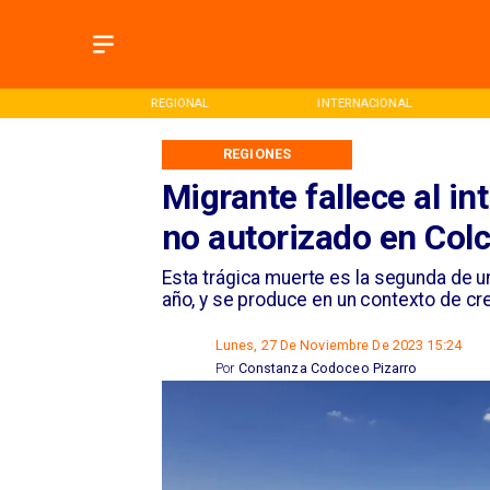
GIONAL
INTERNACIONAL
DEPORTES
REGIONES
Migrante fallece al in
no autorizado en Col
​Esta trágica muerte es la segunda de u
año, y se produce en un contexto de crec
Lunes, 27 De Noviembre De 2023 15:24
Por
Constanza Codoceo Pizarro