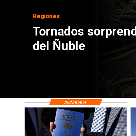
Nacional
Aumentan solicitu
residencia por unió
extranjeros irregu
DESTACADA