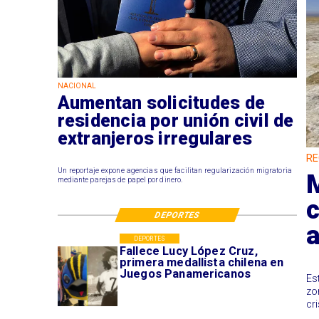
NACIONAL
Aumentan solicitudes de
residencia por unión civil de
extranjeros irregulares
RE
Un reportaje expone agencias que facilitan regularización migratoria
M
mediante parejas de papel por dinero.
c
DEPORTES
DEPORTES
Fallece Lucy López Cruz,
primera medallista chilena en
Juegos Panamericanos
​E
zo
cr