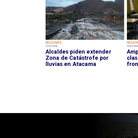
REGIONES
REGIO
21/07/2026
20/07/202
Alcaldes piden extender
Amp
Zona de Catástrofe por
clas
lluvias en Atacama
fron