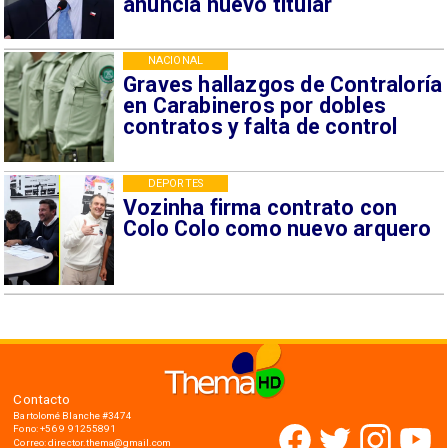
anuncia nuevo titular
NACIONAL
Graves hallazgos de Contraloría
en Carabineros por dobles
contratos y falta de control
DEPORTES
Vozinha firma contrato con
Colo Colo como nuevo arquero
Contacto
Bartolomé Blanche #3474
Fono: +56 9 91255891
Correo: director.thema@gmail.com