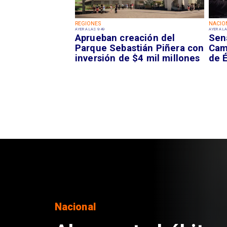
REGIONES
NACIO
AYER A LAS 9:49
AYER A LA
Aprueban creación del
Sen
Parque Sebastián Piñera con
Camp
inversión de $4 mil millones
de É
Regiones