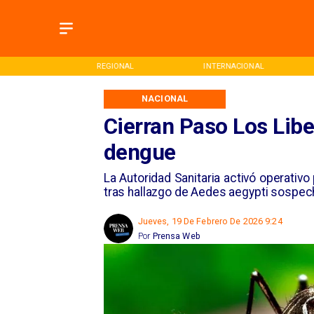
ONAL
REGIONAL
INTERNACIONAL
NACIONAL
Cierran Paso Los Lib
dengue
La Autoridad Sanitaria activó operativ
tras hallazgo de Aedes aegypti sospec
Jueves, 19 De Febrero De 2026 9:24
Por
Prensa Web