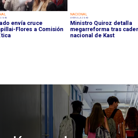
NAL
NACIONAL
S 9:49
AYER A LAS 9:49
ado envía cruce
Ministro Quiroz detalla
illai-Flores a Comisión
megarreforma tras cade
tica
nacional de Kast