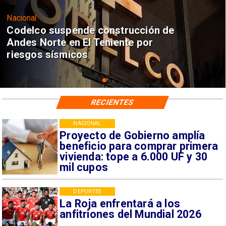
Nacional
Codelco suspende construcción de
Andes Norte en El Teniente por
riesgos sísmicos
RECIENTES
NACIONAL
Proyecto de Gobierno amplía
beneficio para comprar primera
vivienda: tope a 6.000 UF y 30
mil cupos
DEPORTES
La Roja enfrentará a los
anfitriones del Mundial 2026