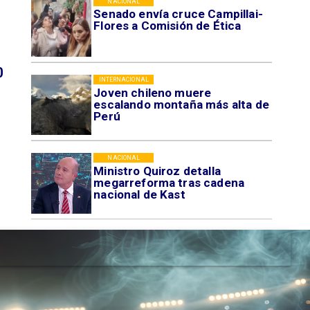
NACIONAL
Senado envía cruce Campillai-
Flores a Comisión de Ética
0
INTERNACIONAL
Joven chileno muere
escalando montaña más alta de
Perú
NACIONAL
Ministro Quiroz detalla
megarreforma tras cadena
nacional de Kast