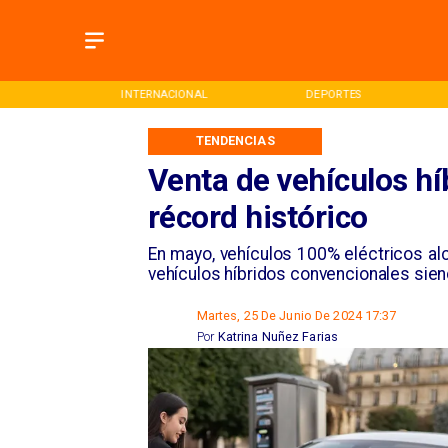
ONAL
INTERNACIONAL
DEPORTES
TENDENCIAS
Venta de vehículos hí
récord histórico
En mayo, vehículos 100% eléctricos alc
vehículos híbridos convencionales siend
Martes, 25 De Junio De 2024 17:37
Por
Katrina Nuñez Farias