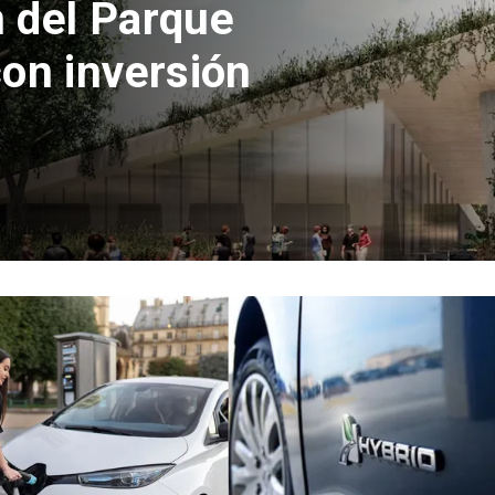
 la euforia
ozinha