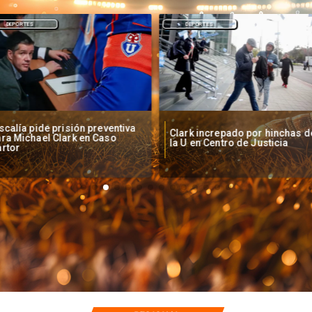
DEPORTES
DEPORTES
Clark increpado por hinchas de
Vozinha firma contrat
la U en Centro de Justicia
Colo Colo como nuevo