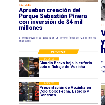
REGIONES
Aprueban creación del
Parque Sebastián Piñera
con inversión de $4 mil
TE
millones
V
y
El megaproyecto se ubicará en un terreno fiscal de 42.841 metros
cuadrados.
h
DEPORTES
DEPORTES
Claudio Bravo baja la euforia
En
sobre fichaje de Vozinha
ve
me
DEPORTES
Presentación de Vozinha en
Colo Colo: Fecha, Estadio y
Contrato