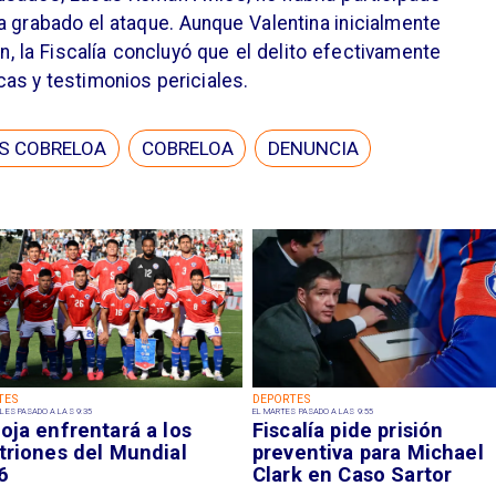
ía grabado el ataque. Aunque Valentina inicialmente
n, la Fiscalía concluyó que el delito efectivamente
as y testimonios periciales.
S COBRELOA
COBRELOA
DENUNCIA
TES
DEPORTES
LES PASADO A LAS 9:35
EL MARTES PASADO A LAS 9:55
oja enfrentará a los
Fiscalía pide prisión
triones del Mundial
preventiva para Michael
6
Clark en Caso Sartor