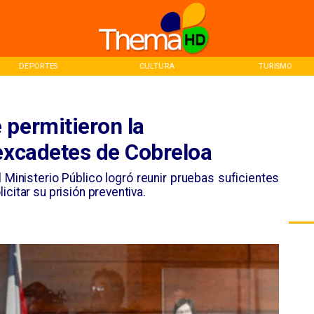
DEPORTES
CULTURA
TURISMO
 permitieron la
 excadetes de Cobreloa
el Ministerio Público logró reunir pruebas suficientes
citar su prisión preventiva.