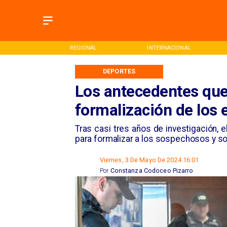
ONAL
REGIONAL
INTERNACIONAL
DEPORTES
Los antecedentes que
formalización de los
​Tras casi tres años de investigación, 
para formalizar a los sospechosos y soli
Viernes, 3 De Mayo De 2024 16:01
Por
Constanza Codoceo Pizarro