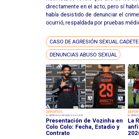
directamente en el acto, pero sí habr
había desistido de denunciar el crime
ocurrió, respaldada por pruebas médic
CASO DE AGRESIÓN SEXUAL CADETE
DENUNCIAS ABUSO SEXUAL
DEPORTES
DEPOR
EL MIÉRCOLES PASADO A LAS 9:35
EL MIÉRCO
Presentación de Vozinha en
La R
Colo Colo: Fecha, Estadio y
anfi
Contrato
202