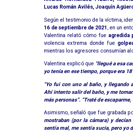
Lucas Román Avilés, Joaquín Agüero
Según el testimonio de la víctima, iden
16 de septiembre de 2021
, en un ent
Valentina relató cómo fue
agredida 
violencia extrema donde fue
golpe
mientras los agresores consumían alc
Valentina explicó que
"llegué a esa c
yo tenía en ese tiempo, porque era 18
"Yo fui con uno al baño, y llegando
Ahí intento salir del baño, y me toma
más personas”. “Traté de escaparme, 
​Asimismo, señaló que fue grabada po
mostraban (por la cámara) y decían
sentía mal, me sentía sucia, pero yo 