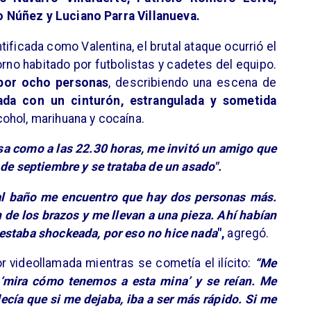
 Núñez y Luciano Parra Villanueva.
tificada como Valentina, el brutal ataque ocurrió el
orno habitado por futbolistas y cadetes del equipo.
por ocho personas
, describiendo una escena de
ada con un cinturón, estrangulada y sometida
ohol, marihuana y cocaína.
asa como a las 22.30 horas, me invitó un amigo que
 de septiembre y se trataba de un asado".
 al baño me encuentro que hay dos personas más.
n de los brazos y me llevan a una pieza. Ahí habían
estaba shockeada, por eso no hice nada
",
agregó.
r videollamada mientras se cometía el ilícito:
“Me
 ‘mira cómo tenemos a esta mina’ y se reían. Me
decía que si me dejaba, iba a ser más rápido. Si me