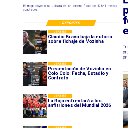
p
El megaproyecto se ubicará en un terreno fiscal de 42.841 metros
cuadrados.
f
DEPORTES
DEPORTES
Claudio Bravo baja la euforia
sobre fichaje de Vozinha
​T
pr
pr
DEPORTES
Presentación de Vozinha en
Colo Colo: Fecha, Estadio y
Contrato
DEPORTES
La Roja enfrentará a los
anfitriones del Mundial 2026
DEPORTES