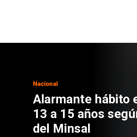
Regiones
Aprueban creación
Sebastián Piñera 
de $4 mil millones