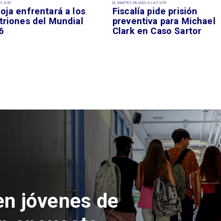
S 9:35
EL MARTES PASADO A LAS 9:55
oja enfrentará a los
Fiscalía pide prisión
triones del Mundial
preventiva para Michael
6
Clark en Caso Sartor
 del Parque