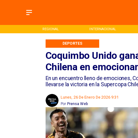
ONAL
REGIONAL
INTERNACIONAL
DEPORTES
Coquimbo Unido gana
Chilena en emocionan
En un encuentro lleno de emociones, C
llevarse la victoria en la Supercopa Chil
Lunes, 26 De Enero De 2026 9:31
Por
Prensa Web