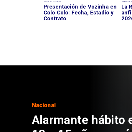
AYER A LAS 9:35
AYER A LA
Presentación de Vozinha en
La R
Colo Colo: Fecha, Estadio y
anfi
Contrato
202
Regiones
Aprueban creación