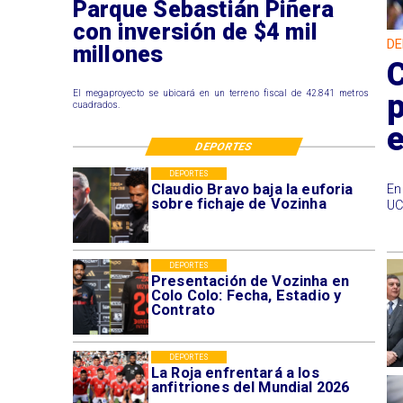
Parque Sebastián Piñera
con inversión de $4 mil
DE
millones
El megaproyecto se ubicará en un terreno fiscal de 42.841 metros
cuadrados.
DEPORTES
DEPORTES
Claudio Bravo baja la euforia
En
sobre fichaje de Vozinha
UC
DEPORTES
Presentación de Vozinha en
Colo Colo: Fecha, Estadio y
Contrato
DEPORTES
La Roja enfrentará a los
anfitriones del Mundial 2026