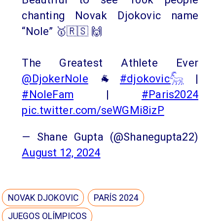
chanting Novak Djokovic name
“Nole” 🥇🇷🇸 🙌
The Greatest Athlete Ever
@DjokerNole
🐐
#djokovic𓃵
|
#NoleFam
|
#Paris2024
pic.twitter.com/seWGMi8izP
— Shane Gupta (@Shanegupta22)
August 12, 2024
NOVAK DJOKOVIC
PARÍS 2024
JUEGOS OLÍMPICOS