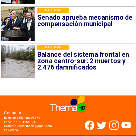
NACIONAL
Senado aprueba mecanismo de
compensación municipal
NACIONAL
Balance del sistema frontal en
zona centro-sur: 2 muertos y
2.476 damnificados
Contacto
Bartolomé Blanche #3474
Fono: +56 9 91255891
Correo: director.thema@gmail.com
La Serena