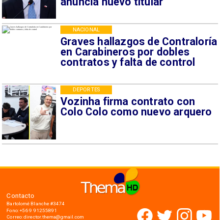
anuncia nuevo titular
NACIONAL
Graves hallazgos de Contraloría
en Carabineros por dobles
contratos y falta de control
DEPORTES
Vozinha firma contrato con
Colo Colo como nuevo arquero
Contacto
Bartolomé Blanche #3474
Fono: +56 9 91255891
Correo: director.thema@gmail.com