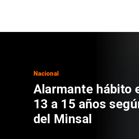
Regiones
Aprueban creación
Sebastián Piñera 
de $4 mil millones