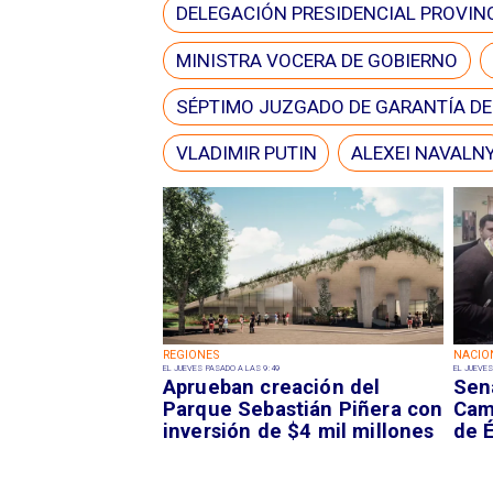
DELEGACIÓN PRESIDENCIAL PROVINC
MINISTRA VOCERA DE GOBIERNO
SÉPTIMO JUZGADO DE GARANTÍA D
VLADIMIR PUTIN
ALEXEI NAVALN
REGIONES
NACIO
EL JUEVES PASADO A LAS 9:49
EL JUEVES
Aprueban creación del
Sen
Parque Sebastián Piñera con
Camp
inversión de $4 mil millones
de É