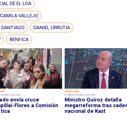
IAL DE EL LOA
CAMILA VALLEJO
E SANTIAGO
DANIEL URRUTIA
Y
BENFICA
NAL
NACIONAL
 PASADO A LAS 9:49
EL JUEVES PASADO A LAS 9:49
ado envía cruce
Ministro Quiroz detalla
illai-Flores a Comisión
megarreforma tras cade
tica
nacional de Kast