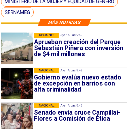
MINISTERIO DE LA MUJER Y EQUIDAD DE GÉNERO
SERNAMEG
MÁS NOTICIAS
REGIONES
Ayer A Las 9:49
Aprueban creación del Parque
Sebastián Piñera con inversión
de $4 mil millones
NACIONAL
Ayer A Las 9:49
Gobierno evalúa nuevo estado
de excepción en barrios con
alta criminalidad
NACIONAL
Ayer A Las 9:49
Senado envía cruce Campillai-
Flores a Comisión de Ética