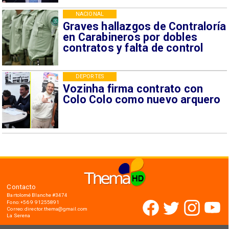
NACIONAL
Graves hallazgos de Contraloría
en Carabineros por dobles
contratos y falta de control
DEPORTES
Vozinha firma contrato con
Colo Colo como nuevo arquero
Contacto
Bartolomé Blanche #3474
Fono: +56 9 91255891
Correo: director.thema@gmail.com
La Serena