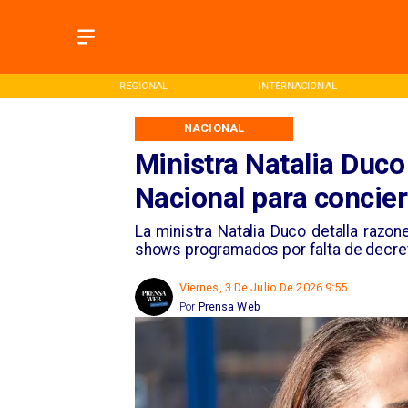
ONAL
INTERNACIONAL
DEPORTES
NACIONAL
Ministra Natalia Duco
Nacional para concie
La ministra Natalia Duco detalla razon
shows programados por falta de decret
Viernes, 3 De Julio De 2026 9:55
Por
Prensa Web