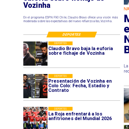
Vozinha
NA
M
En el programa ESPN F90 Chile, Claudio Bravo ofrece una visión más
moderada sobre las expectativas del nuevo refuerzo albo, Vozinha.
e
DEPORTES
N
DEPORTES
Claudio Bravo baja la euforia
sobre fichaje de Vozinha
La
re
DEPORTES
Presentación de Vozinha en
Colo Colo: Fecha, Estadio y
Contrato
DEPORTES
La Roja enfrentará a los
anfitriones del Mundial 2026