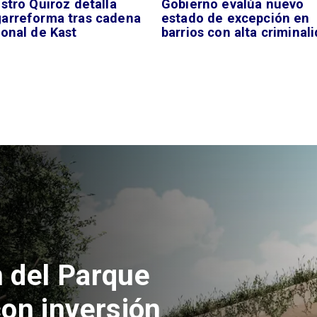
stro Quiroz detalla
Gobierno evalúa nuevo
arreforma tras cadena
estado de excepción en
ional de Kast
barrios con alta criminal
 la euforia
ozinha