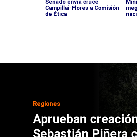
Senado envía cruce
Mini
Campillai-Flores a Comisión
meg
de Ética
nac
DEPORTES
Claudio Bravo baja
sobre fichaje de V