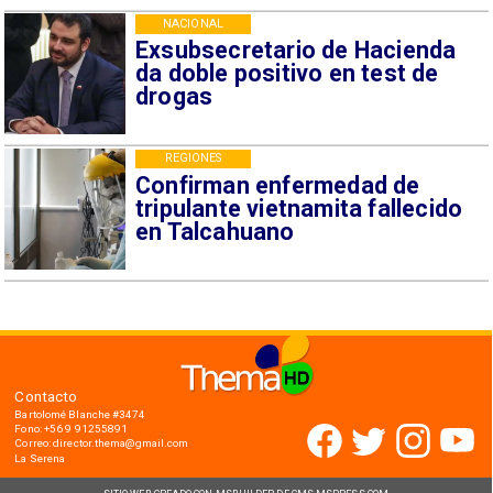
NACIONAL
Exsubsecretario de Hacienda
da doble positivo en test de
drogas
REGIONES
Confirman enfermedad de
tripulante vietnamita fallecido
en Talcahuano
Contacto
Bartolomé Blanche #3474
Fono: +56 9 91255891
Correo: director.thema@gmail.com
La Serena