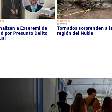
NES
REGIONES
6
28/07/2026
malizan a Exseremi de
Tornados sorprenden a l
ud por Presunto Delito
región del Ñuble
ual