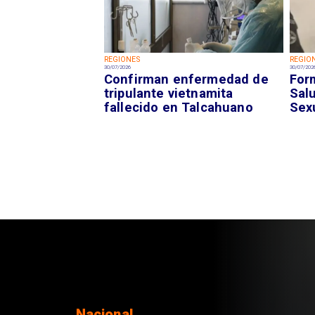
REGIONES
REGIO
30/07/2026
30/07/202
Confirman enfermedad de
For
tripulante vietnamita
Sal
fallecido en Talcahuano
Sex
Regiones