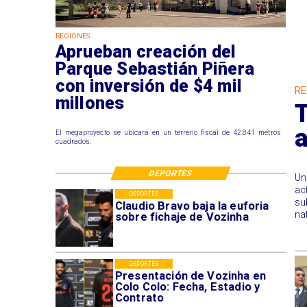
REGIONES
Aprueban creación del
Parque Sebastián Piñera
con inversión de $4 mil
RE
millones
T
a
El megaproyecto se ubicará en un terreno fiscal de 42.841 metros
cuadrados.
DEPORTES
Un
ac
DEPORTES
su
Claudio Bravo baja la euforia
na
sobre fichaje de Vozinha
DEPORTES
Presentación de Vozinha en
Colo Colo: Fecha, Estadio y
Contrato