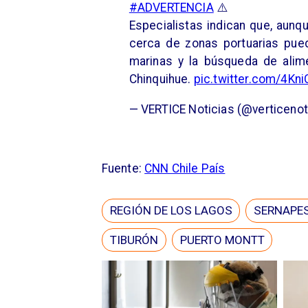
#ADVERTENCIA
⚠️⁠
Especialistas indican que, aunq
cerca de zonas portuarias pued
marinas y la búsqueda de alim
Chinquihue.
pic.twitter.com/4Kn
— VERTICE Noticias (@verticenot
Fuente:
CNN Chile País
REGIÓN DE LOS LAGOS
SERNAPE
TIBURÓN
PUERTO MONTT