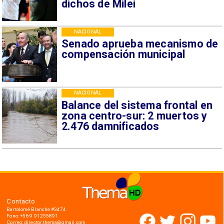
dichos de Milei
NACIONAL
Senado aprueba mecanismo de
compensación municipal
NACIONAL
Balance del sistema frontal en
zona centro-sur: 2 muertos y
2.476 damnificados
Contacto
Bartolomé Blanche #3474
Fono: +56 9 91255891
Correo: director.thema@gmail.com