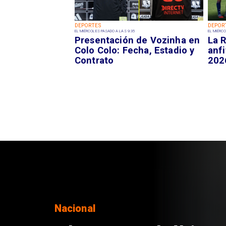
DEPORTES
DEPOR
EL MIÉRCOLES PASADO A LAS 9:35
EL MIÉRCO
Presentación de Vozinha en
La R
Colo Colo: Fecha, Estadio y
anfi
Contrato
202
Regiones