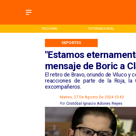
ONAL
INTERNACIONAL
DEPORTES
DEPORTES
"Estamos eternamente
mensaje de Boric a Cl
​El retiro de Bravo, oriundo de Viluco y
reacciones de parte de la Roja, la 
excompañeros.
Martes, 27 De Agosto De 2024 10:43
Por
Cristóbal Ignacio Adones Reyes