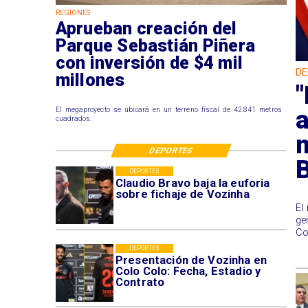
REGIONES
Aprueban creación del
Parque Sebastián Piñera
con inversión de $4 mil
DE
millones
a
El megaproyecto se ubicará en un terreno fiscal de 42.841 metros
cuadrados.
m
DEPORTES
B
DEPORTES
Claudio Bravo baja la euforia
sobre fichaje de Vozinha
​E
ge
Co
DEPORTES
Presentación de Vozinha en
Colo Colo: Fecha, Estadio y
Contrato