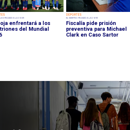
TES
DEPORTES
LES PASADO A LAS 9:35
EL MARTES PASADO A LAS 9:55
oja enfrentará a los
Fiscalía pide prisión
triones del Mundial
preventiva para Michael
6
Clark en Caso Sartor