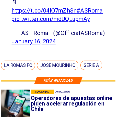
📄
https://t.co/04lO7mZhSn
#ASRoma
pic.twitter.com/mdUQLupmAy
— AS Roma (@OfficialASRoma)
January 16, 2024
LA ROMAS FC
JOSÉ MOURINHO
SERIE A
MÁS NOTICIAS
NACIONAL
29/07/2026
Operadores de apuestas online
piden acelerar regulación en
Chile