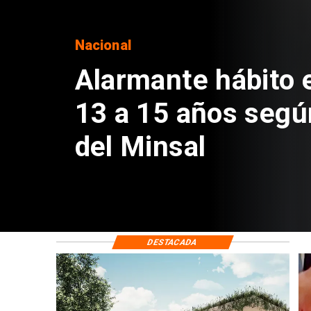
Regiones
Aprueban creación
Sebastián Piñera 
de $4 mil millones
DESTACADA