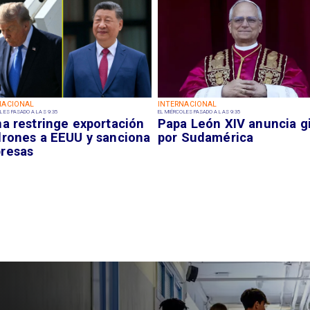
NACIONAL
INTERNACIONAL
LES PASADO A LAS 9:35
EL MIÉRCOLES PASADO A LAS 9:35
na restringe exportación
Papa León XIV anuncia g
drones a EEUU y sanciona
por Sudamérica
resas