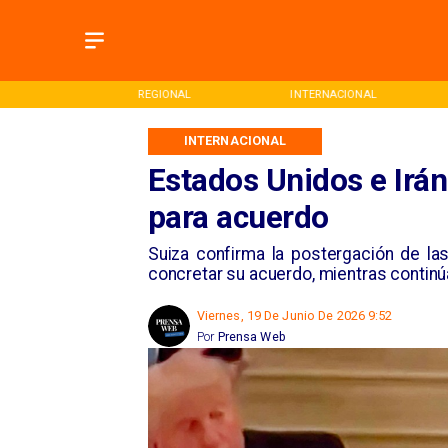
ONAL
REGIONAL
INTERNACIONAL
INTERNACIONAL
Estados Unidos e Irá
para acuerdo
Suiza confirma la postergación de la
concretar su acuerdo, mientras continúa
Viernes, 19 De Junio De 2026 9:52
Por
Prensa Web