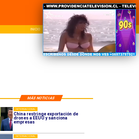
INICIO
NACIONAL
REG
MÁS NOTICIAS
INTERNACIONAL
China restringe exportación de
drones a EEUU y sanciona
empresas
INTERNACIONAL