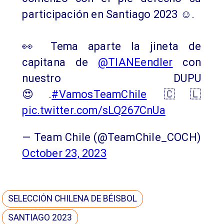
participación en Santiago 2023 ☺️.
👀 Tema aparte la jineta de
capitana de
@TIANEendler
con
nuestro DUPU
😍.
#VamosTeamChile
🇨🇱
pic.twitter.com/sLQ267CnUa
— Team Chile (@TeamChile_COCH)
October 23, 2023
SELECCIÓN CHILENA DE BÉISBOL
SANTIAGO 2023