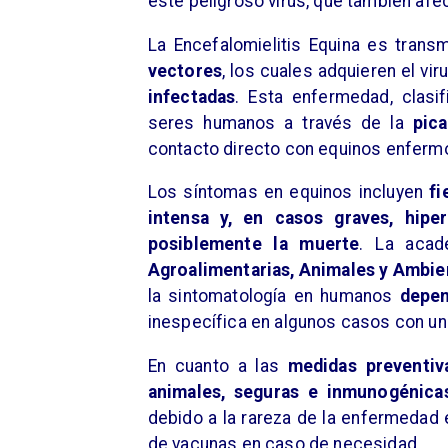
este peligroso virus, que también afe
​La Encefalomielitis Equina es trans
vectores
, los cuales adquieren el v
infectadas
. Esta enfermedad, clas
seres humanos a través de la
pic
contacto directo con equinos enferm
​Los síntomas en equinos incluyen
fi
intensa y, en casos graves, hiper
posiblemente la muerte
. La acad
Agroalimentarias, Animales y Ambien
la sintomatología en humanos
depen
inespecífica en algunos casos con u
​En cuanto a las
medidas preventiv
animales,
seguras e inmunogénica
debido a la rareza de la enfermedad e
de vacunas en caso de necesidad.