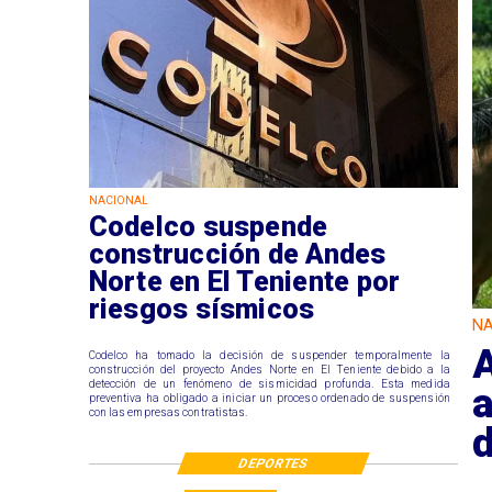
NACIONAL
Codelco suspende
construcción de Andes
Norte en El Teniente por
riesgos sísmicos
NA
A
Codelco ha tomado la decisión de suspender temporalmente la
construcción del proyecto Andes Norte en El Teniente debido a la
detección de un fenómeno de sismicidad profunda. Esta medida
preventiva ha obligado a iniciar un proceso ordenado de suspensión
con las empresas contratistas.
DEPORTES