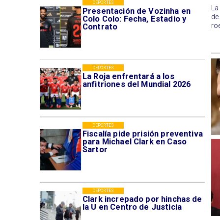
DEPORTES
​L
Presentación de Vozinha en
de
Colo Colo: Fecha, Estadio y
ro
Contrato
DEPORTES
La Roja enfrentará a los
anfitriones del Mundial 2026
DEPORTES
Fiscalía pide prisión preventiva
para Michael Clark en Caso
Sartor
DEPORTES
Clark increpado por hinchas de
la U en Centro de Justicia