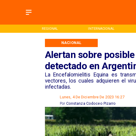
ONAL
REGIONAL
INTERNACIONAL
NACIONAL
Alertan sobre posibl
detectado en Argenti
​La Encefalomielitis Equina es trans
vectores, los cuales adquieren el vi
infectadas.
Lunes, 4 De Diciembre De 2023 16:27
Por
Constanza Codoceo Pizarro