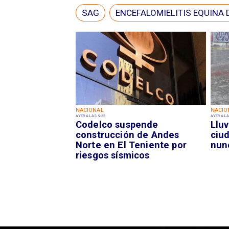
SAG
ENCEFALOMIELITIS EQUINA 
NACIONAL
NACIO
AYER A LAS 9:35
AYER A LA
Codelco suspende
Lluv
construcción de Andes
ciu
Norte en El Teniente por
nun
riesgos sísmicos