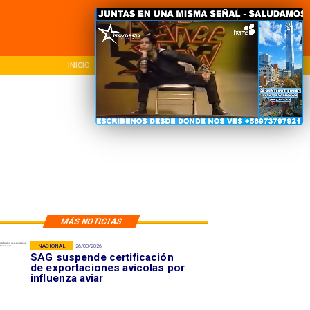
INICIO
NACIONAL
REG
MÁS NOTICIAS
NACIONAL
26/03/2026
SAG suspende certificación
de exportaciones avícolas por
influenza aviar