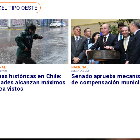
DEL TIPO OESTE
NAL
NACIONAL
S 9:35
AYER A LAS 9:35
ias históricas en Chile:
Senado aprueba mecani
dades alcanzan máximos
de compensación munici
ca vistos