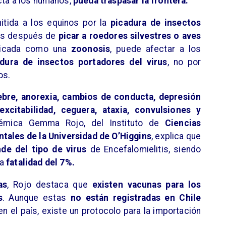
cta a los humanos,
pueda traspasar la frontera.
mitida a los equinos por la
picadura de insectos
irus después de
picar a roedores silvestres o aves
ificada como una
zoonosis
, puede afectar a los
adura de insectos portadores del virus
, no por
os.
ebre, anorexia, cambios de conducta, depresión
excitabilidad, ceguera, ataxia, convulsiones y
émica Gemma Rojo, del Instituto de
Ciencias
tales de la Universidad de O’Higgins
, explica que
de del tipo de virus
de Encefalomielitis, siendo
na
fatalidad del 7%.
as
, Rojo destaca que
existen vacunas para los
s
. Aunque estas
no están registradas en Chile
n el país, existe un protocolo para la importación