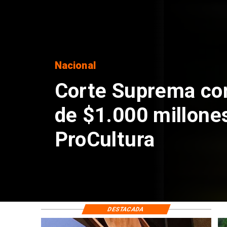
Nacional
Codelco suspende
de Andes Norte en
por riesgos sísmi
DESTACADA