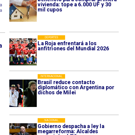
vivienda: tope a 6.000 UF y 30
ra
mil cupos
 a
DEPORTES
La Roja enfrentará a los
a
anfitriones del Mundial 2026
INTERNACIONAL
Brasil reduce contacto
diplomático con Argentina por
dichos de Milei
NACIONAL
Gobierno despacha a ley la
megarreforma: Alcaldes