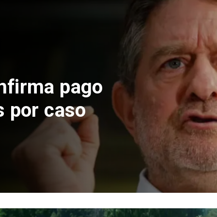
 construcción
 El Teniente
cos