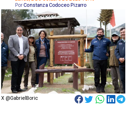
Por
Constanza Codoceo Pizarro
X @GabrielBoric