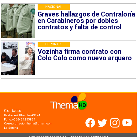
NACIONAL
Graves hallazgos de Contraloría
en Carabineros por dobles
contratos y falta de control
DEPORTES
Vozinha firma contrato con
Colo Colo como nuevo arquero
Contacto
Bartolomé Blanche #3474
Fono: +56 9 91255891
Correo: director.thema@gmail.com
La Serena