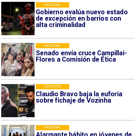
NACIONAL
Gobierno evalúa nuevo estado
de excepción en barrios con
alta criminalidad
NACIONAL
Senado envía cruce Campillai-
Flores a Comisión de Ética
DEPORTES
Claudio Bravo baja la euforia
sobre fichaje de Vozinha
NACIONAL
Alarmante hábito en jóvenes de