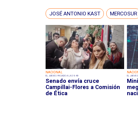
JOSÉ ANTONIO KAST
MERCOSUR
NACIONAL
NACIO
EL JUEVES PASADO A LAS 9:49
EL JUEVES
Senado envía cruce
Mini
Campillai-Flores a Comisión
meg
de Ética
nac