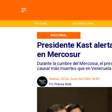
L
REGIONAL
INTERNACIONAL
NACIONAL
Presidente Kast aler
en Mercosur
Durante la cumbre del Mercosur, el pre
causar más muertes que en Venezuela y 
Martes, 30 De Junio De 2026 16:30
Por
Prensa Web