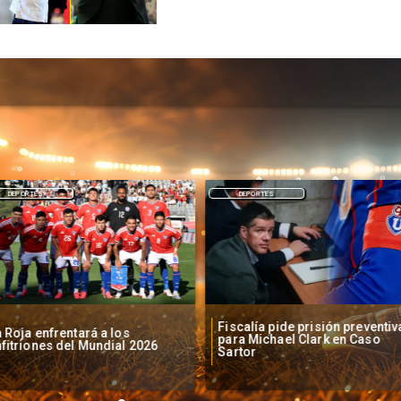
DEPORTES
DEPORTES
Fiscalía pide prisión preventiv
 Roja enfrentará a los
para Michael Clark en Caso
fitriones del Mundial 2026
Sartor