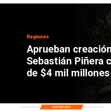
DEPORTES
Claudio Bravo baja
sobre fichaje de V
DESTACADA