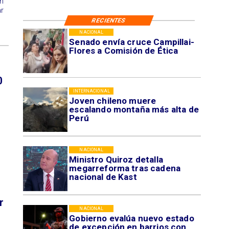
en
ar
RECIENTES
NACIONAL
Senado envía cruce Campillai-
Flores a Comisión de Ética
0
INTERNACIONAL
Joven chileno muere
escalando montaña más alta de
Perú
NACIONAL
Ministro Quiroz detalla
megarreforma tras cadena
nacional de Kast
r
NACIONAL
Gobierno evalúa nuevo estado
de excepción en barrios con