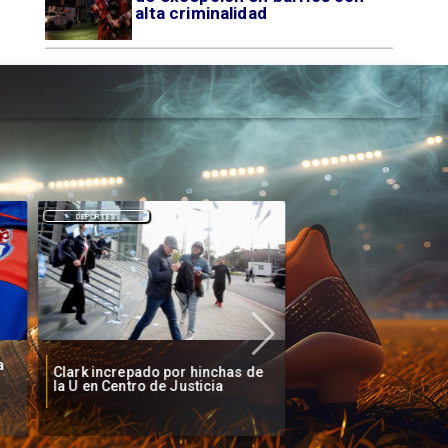
alta criminalidad
DEPORTES
DEPORTES
a
Clark increpado por hinchas de
Vozinha firma contr
la U en Centro de Justicia
Colo Colo como nue