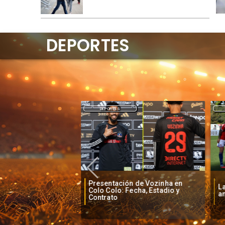
DEPORTES
DEPORTES
Presentación de Vozinha en
o baja la euforia
La
Colo Colo: Fecha, Estadio y
je de Vozinha
an
Contrato