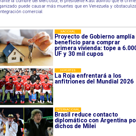
rante la cumbre del Mercosur, el presidente Kast advirtió que el crim
ganizado puede causar más muertes que en Venezuela y obstaculiz
 integración comercial.
NACIONAL
Proyecto de Gobierno amplía
beneficio para comprar
primera vivienda: tope a 6.00
UF y 30 mil cupos
DEPORTES
La Roja enfrentará a los
anfitriones del Mundial 2026
INTERNACIONAL
Brasil reduce contacto
diplomático con Argentina po
dichos de Milei