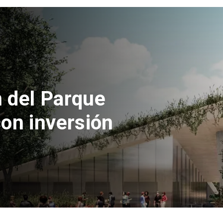
 la euforia
ozinha