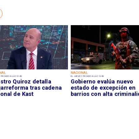
NAL
NACIONAL
 PASADO A LAS 9:49
EL JUEVES PASADO A LAS 9:49
stro Quiroz detalla
Gobierno evalúa nuevo
arreforma tras cadena
estado de excepción en
ional de Kast
barrios con alta criminal