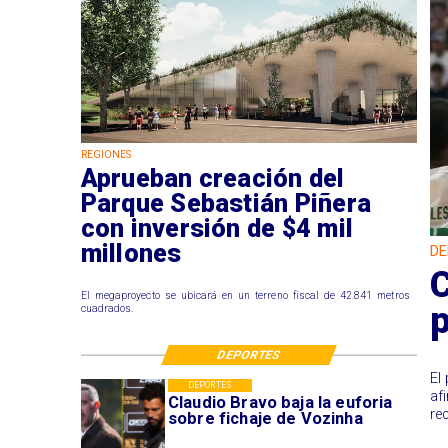
REGIONES
Aprueban creación del
Parque Sebastián Piñera
con inversión de $4 mil
millones
DE
El megaproyecto se ubicará en un terreno fiscal de 42.841 metros
p
cuadrados.
DEPORTES
El
DEPORTES
af
Claudio Bravo baja la euforia
re
sobre fichaje de Vozinha