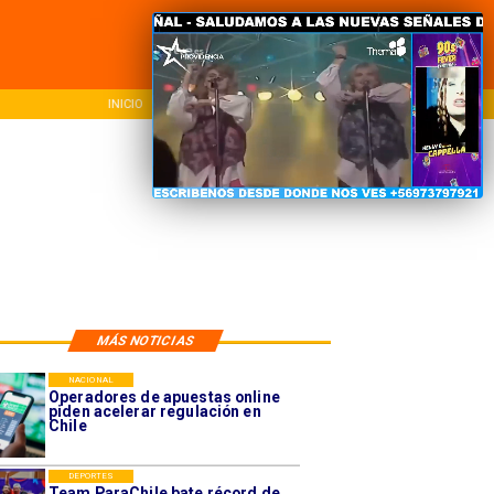
INICIO
NACIONAL
REG
MÁS NOTICIAS
NACIONAL
Operadores de apuestas online
piden acelerar regulación en
Chile
DEPORTES
Team ParaChile bate récord de