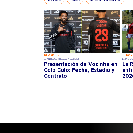
DEPORTES
DEPOR
EL MIÉRCOLES PASADO A LAS 9:35
EL MIÉRCO
Presentación de Vozinha en
La R
Colo Colo: Fecha, Estadio y
anfi
Contrato
202