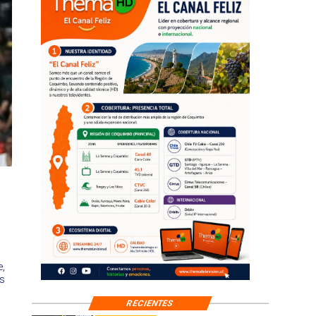
e,
s
RECIENTES