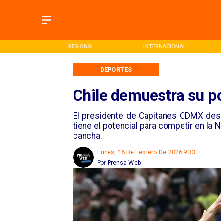
ONAL
REGIONAL
INTERNACIONAL
DEPORTES
Chile demuestra su p
El presidente de Capitanes CDMX dest
tiene el potencial para competir en la 
cancha.
Lunes, 16 De Febrero De 2026 9:33
Por
Prensa Web