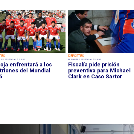
TES
DEPORTES
LES PASADO A LAS 9:35
EL MARTES PASADO A LAS 9:55
oja enfrentará a los
Fiscalía pide prisión
triones del Mundial
preventiva para Michael
6
Clark en Caso Sartor