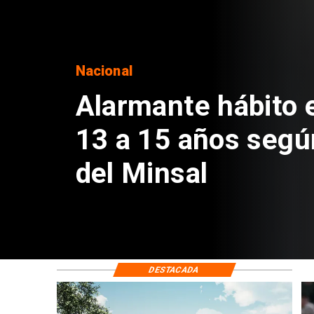
Regiones
Aprueban creación
Sebastián Piñera 
de $4 mil millones
DESTACADA