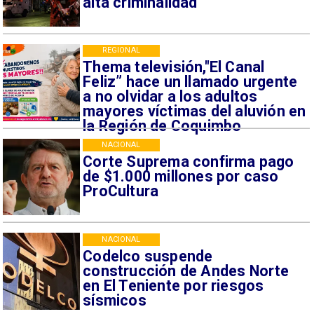
alta criminalidad
REGIONAL
Thema televisión,"El Canal
Feliz” hace un llamado urgente
a no olvidar a los adultos
mayores víctimas del aluvión en
la Región de Coquimbo
NACIONAL
Corte Suprema confirma pago
de $1.000 millones por caso
ProCultura
NACIONAL
Codelco suspende
construcción de Andes Norte
en El Teniente por riesgos
sísmicos