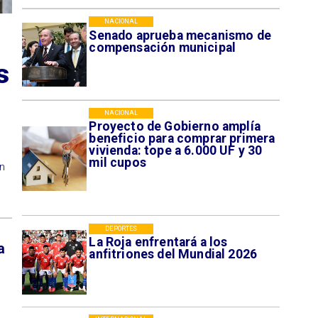
NACIONAL
Senado aprueba mecanismo de
a
compensación municipal
s
NACIONAL
Proyecto de Gobierno amplía
beneficio para comprar primera
vivienda: tope a 6.000 UF y 30
mil cupos
ón
DEPORTES
La Roja enfrentará a los
a
anfitriones del Mundial 2026