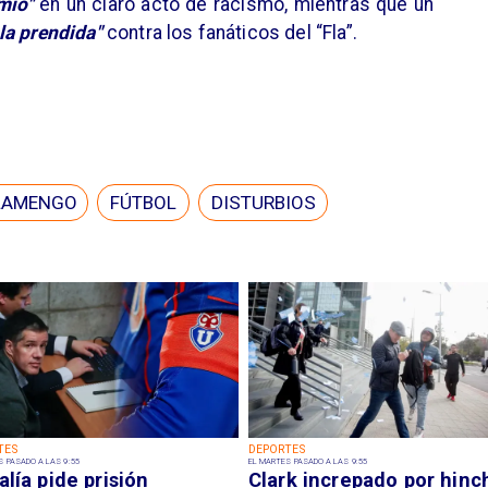
mio"
en un claro acto de racismo, mientras que un
la prendida"
contra los fanáticos del “Fla”.
LAMENGO
FÚTBOL
DISTURBIOS
TES
DEPORTES
S PASADO A LAS 9:55
EL MARTES PASADO A LAS 9:55
alía pide prisión
Clark increpado por hinc