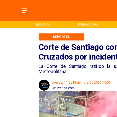
ONAL
REGIONAL
INTERNACIONAL
DEPORTES
Corte de Santiago con
Cruzados por inciden
La Corte de Santiago ratificó la s
Metropolitana.
Jueves, 11 De Diciembre De 2025 11:05
Por
Prensa Web