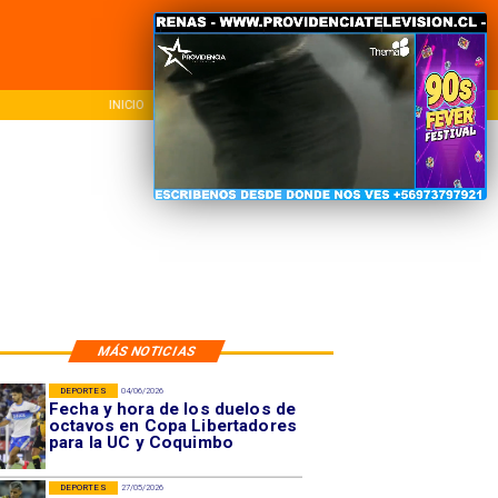
INICIO
NACIONAL
REG
MÁS NOTICIAS
DEPORTES
04/06/2026
Fecha y hora de los duelos de
octavos en Copa Libertadores
para la UC y Coquimbo
DEPORTES
27/05/2026