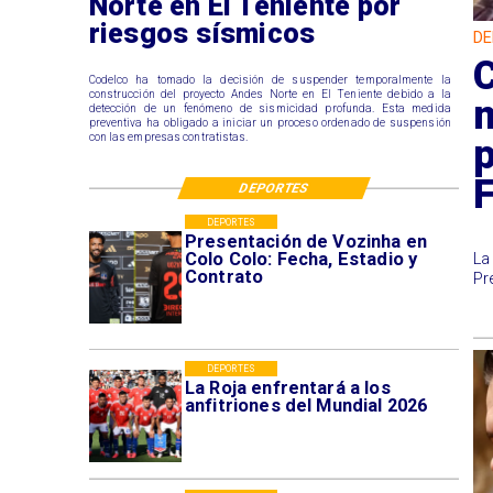
Norte en El Teniente por
riesgos sísmicos
DE
C
Codelco ha tomado la decisión de suspender temporalmente la
construcción del proyecto Andes Norte en El Teniente debido a la
m
detección de un fenómeno de sismicidad profunda. Esta medida
preventiva ha obligado a iniciar un proceso ordenado de suspensión
con las empresas contratistas.
p
DEPORTES
DEPORTES
Presentación de Vozinha en
Colo Colo: Fecha, Estadio y
La
Contrato
Pr
DEPORTES
La Roja enfrentará a los
anfitriones del Mundial 2026