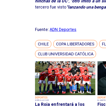
hinchas de la UC"
,
"otro imitó a un si
tercero fue visto
"lanzando una benga
Fuente:
ADN Deportes
CHILE
COPA LIBERTADORES
F
CLUB UNIVERSIDAD CATÓLICA
DEPORTES
DEPOR
AYER A LAS 9:35
EL MARTE
La Roja enfrentará a los
Fisc