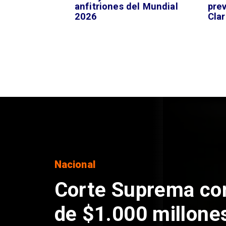
anfitriones del Mundial
pre
2026
Clar
Nacional
Codelco suspende
de Andes Norte en