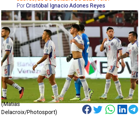
Por
Cristóbal Ignacio Adones Reyes
(Matias
Delacroix/Photosport)