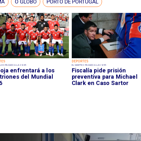
MA
O GLOBO
PORTO DE PORTUGAL
TES
DEPORTES
LES PASADO A LAS 9:35
EL MARTES PASADO A LAS 9:55
oja enfrentará a los
Fiscalía pide prisión
triones del Mundial
preventiva para Michael
6
Clark en Caso Sartor