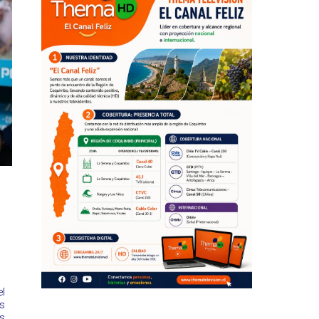
l
s
es