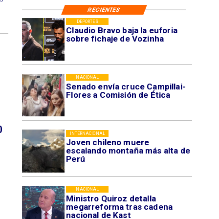
RECIENTES
DEPORTES
Claudio Bravo baja la euforia
sobre fichaje de Vozinha
NACIONAL
Senado envía cruce Campillai-
Flores a Comisión de Ética
0
INTERNACIONAL
Joven chileno muere
escalando montaña más alta de
Perú
NACIONAL
Ministro Quiroz detalla
megarreforma tras cadena
nacional de Kast