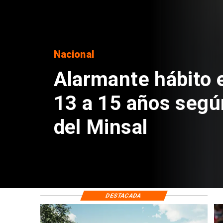
Regiones
Aprueban creación
Sebastián Piñera 
de $4 mil millones
DESTACADA