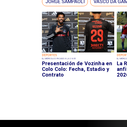
JORGE SAMPAOLI
VASCO DA GA
DEPORTES
DEPOR
EL MIÉRCOLES PASADO A LAS 9:35
EL MIÉRCO
Presentación de Vozinha en
La R
Colo Colo: Fecha, Estadio y
anfi
Contrato
202