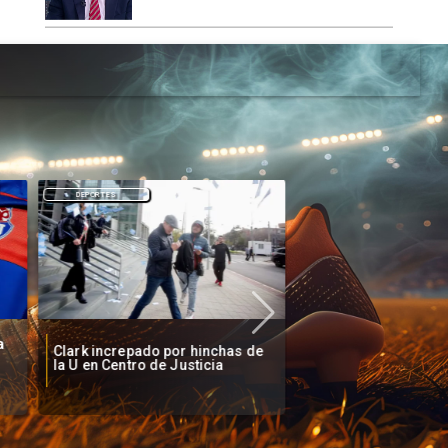
DEPORTES
DEPORTES
a
Clark increpado por hinchas de
Vozinha firma contr
la U en Centro de Justicia
Colo Colo como nue