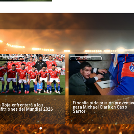
DEPORTES
DEPORTES
Fiscalía pide prisión preventiv
 Roja enfrentará a los
para Michael Clark en Caso
fitriones del Mundial 2026
Sartor