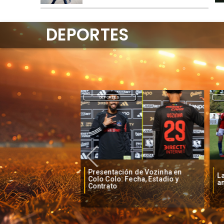
DEPORTES
DEPORTES
Presentación de Vozinha en
o baja la euforia
La
Colo Colo: Fecha, Estadio y
je de Vozinha
an
Contrato