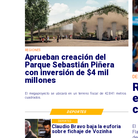
REGIONES
Aprueban creación del
Parque Sebastián Piñera
con inversión de $4 mil
DE
millones
e
El megaproyecto se ubicará en un terreno fiscal de 42.841 metros
cuadrados.
c
DEPORTES
DEPORTES
Claudio Bravo baja la euforia
El
sobre fichaje de Vozinha
Fl
de