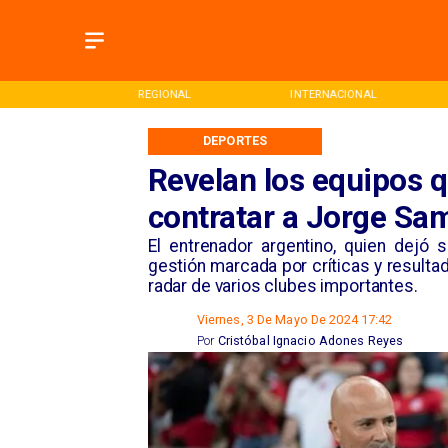
ONAL
INTERNACIONAL
DEPORTES
DEPORTES
Revelan los equipos q
contratar a Jorge Sa
El entrenador argentino, quien dejó
gestión marcada por críticas y result
radar de varios clubes importantes.
Viernes, 3 De Mayo De 2024 17:42
Por
Cristóbal Ignacio Adones Reyes