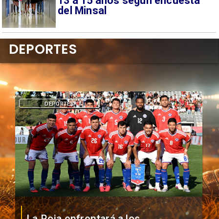
13 a 15 años según encuesta
del Minsal
DEPORTES
DEPORTES
La Roja enfrentará a los