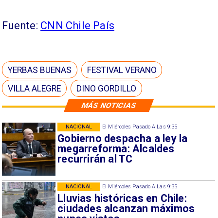
Fuente:
CNN Chile País
YERBAS BUENAS
FESTIVAL VERANO
VILLA ALEGRE
DINO GORDILLO
MÁS NOTICIAS
NACIONAL
El Miércoles Pasado A Las 9:35
Gobierno despacha a ley la
megarreforma: Alcaldes
recurrirán al TC
NACIONAL
El Miércoles Pasado A Las 9:35
Lluvias históricas en Chile:
ciudades alcanzan máximos