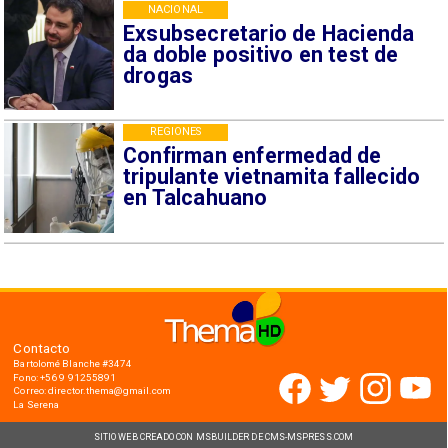
NACIONAL
Exsubsecretario de Hacienda
da doble positivo en test de
drogas
REGIONES
Confirman enfermedad de
tripulante vietnamita fallecido
en Talcahuano
Contacto
Bartolomé Blanche #3474
Fono: +56 9 91255891
Correo: director.thema@gmail.com
La Serena
SITIO WEB CREADO CON MSBUILDER DE CMS-MSPRESS.COM