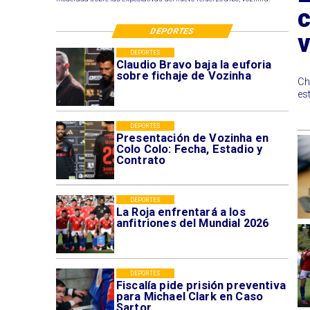
c
DEPORTES
v
DEPORTES
Claudio Bravo baja la euforia
sobre fichaje de Vozinha
Ch
es
DEPORTES
Presentación de Vozinha en
Colo Colo: Fecha, Estadio y
Contrato
DEPORTES
La Roja enfrentará a los
anfitriones del Mundial 2026
DEPORTES
Fiscalía pide prisión preventiva
para Michael Clark en Caso
Sartor