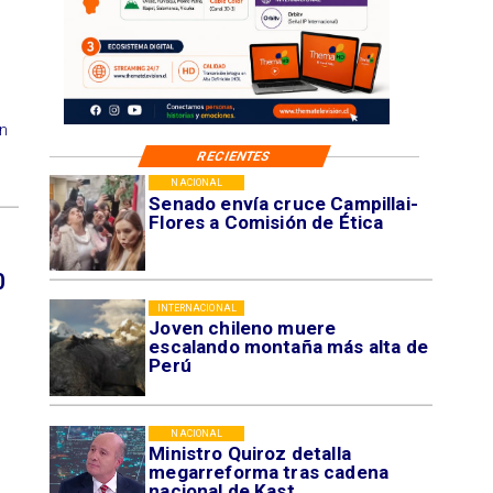
on
RECIENTES
NACIONAL
Senado envía cruce Campillai-
Flores a Comisión de Ética
0
INTERNACIONAL
Joven chileno muere
escalando montaña más alta de
Perú
NACIONAL
Ministro Quiroz detalla
megarreforma tras cadena
nacional de Kast