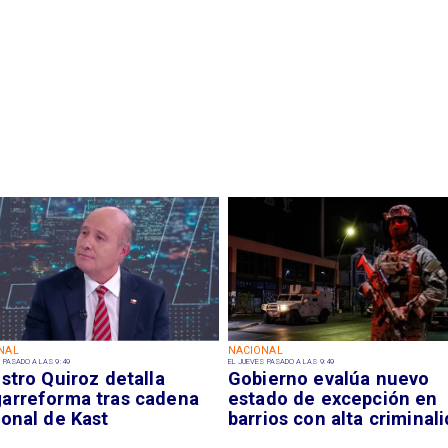
NAL
NACIONAL
 PASADO A LAS 9:49
EL JUEVES PASADO A LAS 9:49
stro Quiroz detalla
Gobierno evalúa nuevo
arreforma tras cadena
estado de excepción en
ional de Kast
barrios con alta criminal