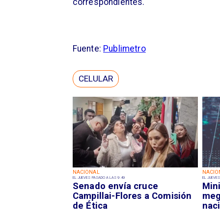
correspondientes.
Fuente:
Publimetro
CELULAR
NACIONAL
NACIO
EL JUEVES PASADO A LAS 9:49
EL JUEVES
Senado envía cruce
Mini
Campillai-Flores a Comisión
meg
de Ética
nac