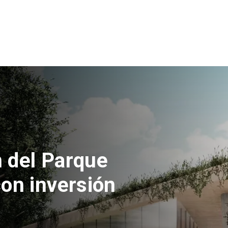
 la euforia
ozinha