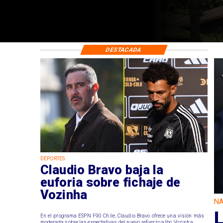
DESTACADA
DEPORTES
Claudio Bravo baja la
euforia sobre fichaje de
Vozinha
NA
L
En el programa ESPN F90 Chile, Claudio Bravo ofrece una visión más
moderada sobre las expectativas del nuevo refuerzo albo, Vozinha.