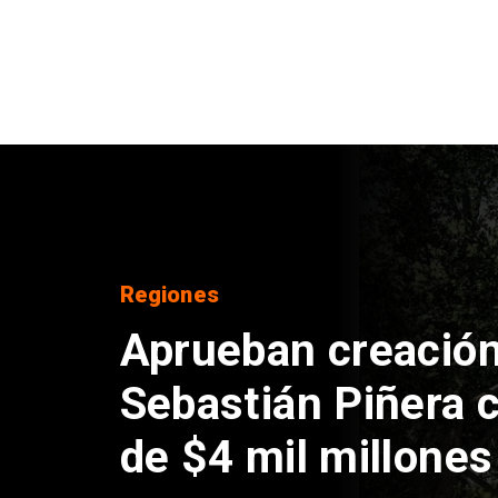
DEPORTES
Claudio Bravo baja
sobre fichaje de V