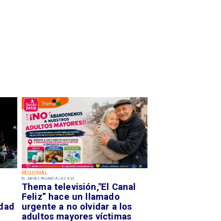
REGIONAL
EL JUEVES PASADO A LAS 9:22
Thema televisión,"El Canal
Feliz” hace un llamado
idad
urgente a no olvidar a los
adultos mayores víctimas