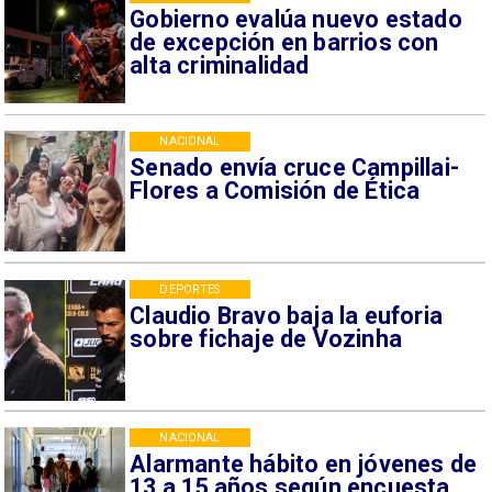
Gobierno evalúa nuevo estado
de excepción en barrios con
alta criminalidad
NACIONAL
Senado envía cruce Campillai-
Flores a Comisión de Ética
DEPORTES
Claudio Bravo baja la euforia
sobre fichaje de Vozinha
NACIONAL
Alarmante hábito en jóvenes de
13 a 15 años según encuesta