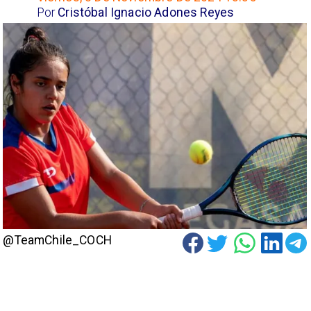
Por
Cristóbal Ignacio Adones Reyes
@TeamChile_COCH