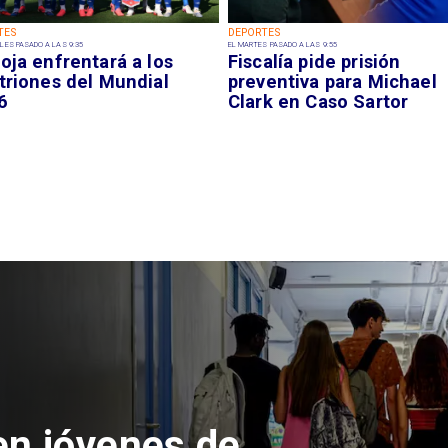
TES
DEPORTES
LES PASADO A LAS 9:35
EL MARTES PASADO A LAS 9:55
oja enfrentará a los
Fiscalía pide prisión
triones del Mundial
preventiva para Michael
6
Clark en Caso Sartor
 del Parque