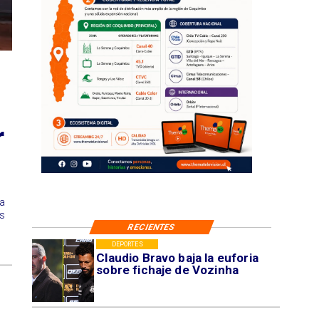
r
 a
s
RECIENTES
DEPORTES
Claudio Bravo baja la euforia
sobre fichaje de Vozinha