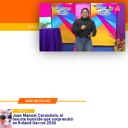
INICIO
NACIONAL
REG
MÁS NOTICIAS
DEPORTES
Juan Manuel Cerúndolo, el
tenista humilde que sorprendió
en Roland Garros 2026