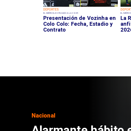
DEPORTES
DEPOR
EL MIÉRCOLES PASADO A LAS 9:35
EL MIÉRCO
Presentación de Vozinha en
La R
Colo Colo: Fecha, Estadio y
anfi
Contrato
202
Regiones
Aprueban creación