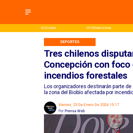
ONAL
REGIONAL
INTERNACIONAL
DEPORTES
Tres chilenos disputa
Concepción con foco
incendios forestales
Los organizadores destinarán parte de 
la zona del Biobío afectada por incendi
Viernes, 23 De Enero De 2026 15:17
Por
Prensa Web