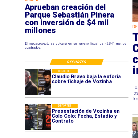
REGIONES
Aprueban creación del
Parque Sebastián Piñera
con inversión de $4 mil
DE
millones
T
El megaproyecto se ubicará en un terreno fiscal de 42.841 metros
cuadrados.
DEPORTES
i
DEPORTES
Claudio Bravo baja la euforia
sobre fichaje de Vozinha
Lo
lo
fo
DEPORTES
Presentación de Vozinha en
Colo Colo: Fecha, Estadio y
Contrato