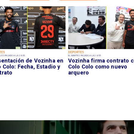
TES
DEPORTES
LES PASADO A LAS 9:35
EL MARTES PASADO A LAS 9:55
sentación de Vozinha en
Vozinha firma contrato 
 Colo: Fecha, Estadio y
Colo Colo como nuevo
trato
arquero