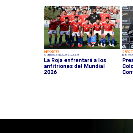
DEPORTES
DEPOR
EL MIÉRCOLES PASADO A LAS 9:35
EL MIÉRCO
La Roja enfrentará a los
Pre
anfitriones del Mundial
Colo
2026
Con