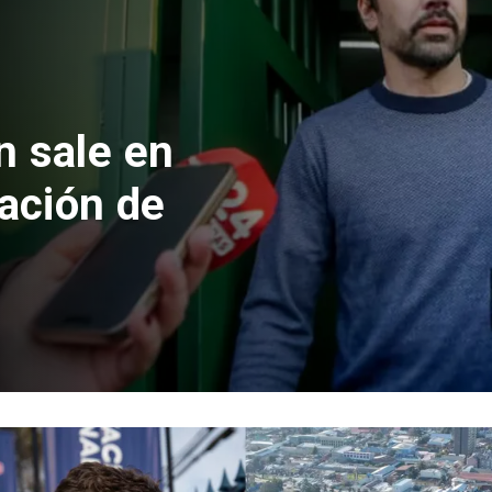
 formalizan
nes