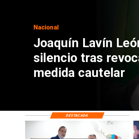
Nacional
Chile y Venezuela
reinicio de relacio
consulares
DESTACADA