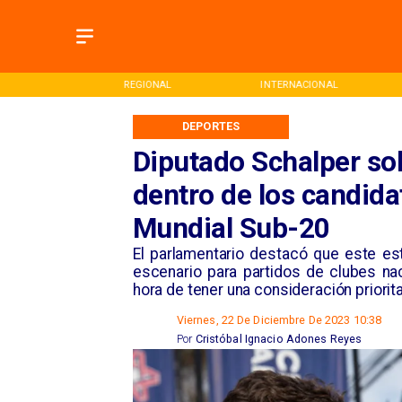
ONAL
REGIONAL
INTERNACIONAL
DEPORTES
Diputado Schalper so
dentro de los candida
Mundial Sub-20
El parlamentario destacó que este est
escenario para partidos de clubes na
hora de tener una consideración priorita
Viernes, 22 De Diciembre De 2023 10:38
Por
Cristóbal Ignacio Adones Reyes