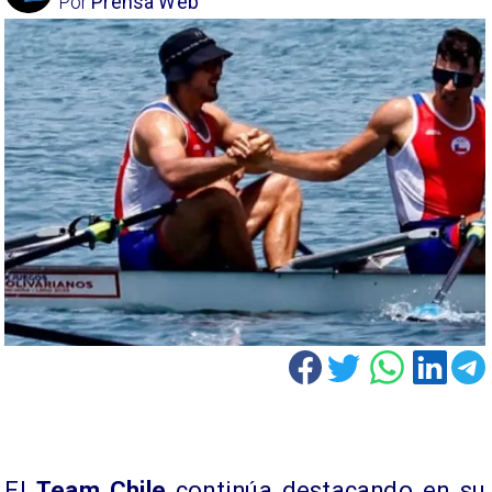
Por
Prensa Web
El
Team Chile
continúa destacando en su