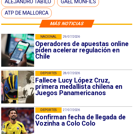
ALEJANDRO TABILO
GAEL MONFILS
ATP DE MALLORCA
MÁS NOTICIAS
NACIONAL
29/07/2026
Operadores de apuestas online
piden acelerar regulación en
Chile
DEPORTES
28/07/2026
Fallece Lucy López Cruz,
primera medallista chilena en
Juegos Panamericanos
DEPORTES
27/07/2026
Confirman fecha de llegada de
Vozinha a Colo Colo