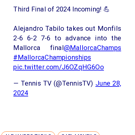
Third Final of 2024 Incoming! 💪
Alejandro Tabilo takes out Monfils
2-6 6-2 7-6 to advance into the
Mallorca final
@MallorcaChamps
#MallorcaChampionships
pic.twitter.com/J6OZqHG6Oo
— Tennis TV (@TennisTV)
June 28,
2024