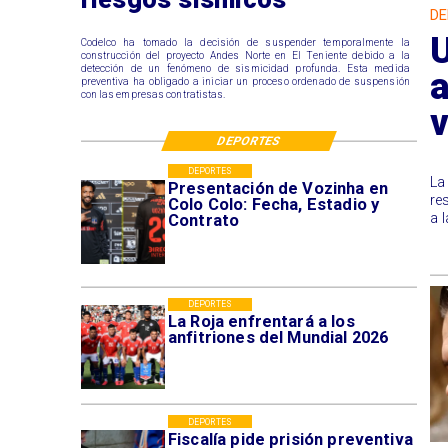
DE
Codelco ha tomado la decisión de suspender temporalmente la
construcción del proyecto Andes Norte en El Teniente debido a la
detección de un fenómeno de sismicidad profunda. Esta medida
preventiva ha obligado a iniciar un proceso ordenado de suspensión
con las empresas contratistas.
v
DEPORTES
DEPORTES
La
Presentación de Vozinha en
re
Colo Colo: Fecha, Estadio y
a 
Contrato
DEPORTES
La Roja enfrentará a los
anfitriones del Mundial 2026
DEPORTES
Fiscalía pide prisión preventiva