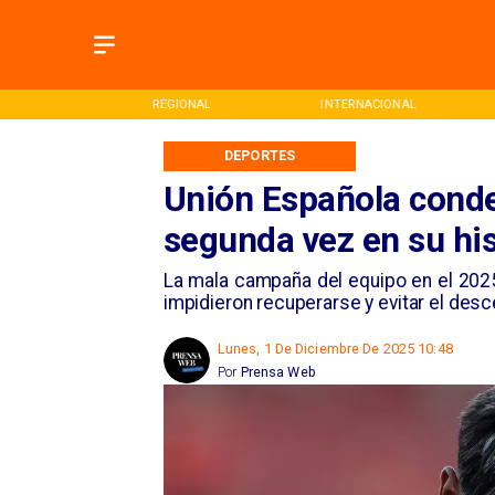
ONAL
REGIONAL
INTERNACIONAL
DEPORTES
Unión Española cond
segunda vez en su his
La mala campaña del equipo en el 2025 
impidieron recuperarse y evitar el desc
Lunes, 1 De Diciembre De 2025 10:48
Por
Prensa Web