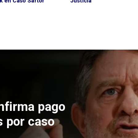
k en Caso Sartor
Justicia
 construcción
 El Teniente
cos