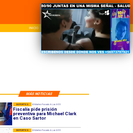
INICIO
NACIONAL
REG
MÁS NOTICIAS
DEPORTES
El Martes Pasado A Las 9:55
Fiscalía pide prisión
preventiva para Michael Clark
en Caso Sartor
DEPORTES
El Martes Pasado A Las 9:55