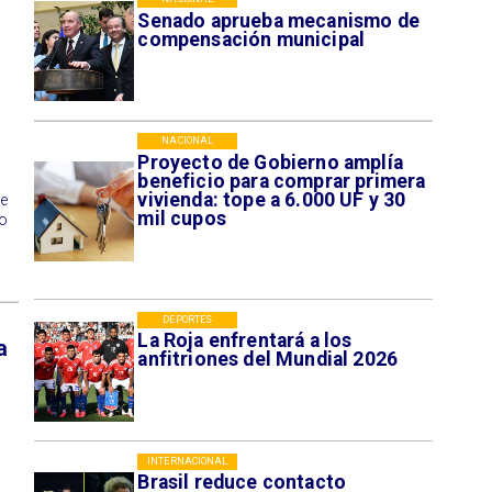
Senado aprueba mecanismo de
compensación municipal
NACIONAL
Proyecto de Gobierno amplía
beneficio para comprar primera
vivienda: tope a 6.000 UF y 30
e
mil cupos
so
DEPORTES
La Roja enfrentará a los
a
anfitriones del Mundial 2026
INTERNACIONAL
Brasil reduce contacto