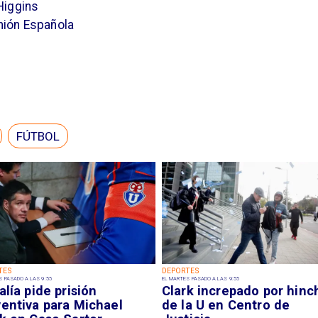
Higgins
nión Española
FÚTBOL
TES
DEPORTES
S PASADO A LAS 9:55
EL MARTES PASADO A LAS 9:55
alía pide prisión
Clark increpado por hinc
ventiva para Michael
de la U en Centro de