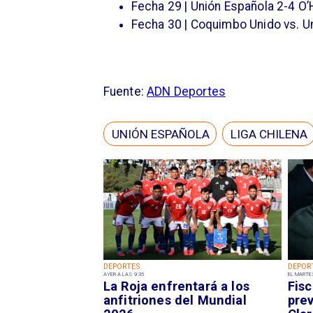
Fecha 29 | Unión Española 2-4 O’
Fecha 30 | Coquimbo Unido vs. U
Fuente:
ADN Deportes
UNIÓN ESPAÑOLA
LIGA CHILENA
DEPORTES
DEPOR
AYER A LAS 9:35
EL MARTE
La Roja enfrentará a los
Fisc
anfitriones del Mundial
pre