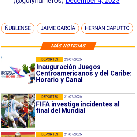
(@golynumeros)
December 4, 2023
ÑUBLENSE
JAIME GARCÍA
HERNÁN CAPUTTO
MÁS NOTICIAS
DEPORTES
23/07/2026
Inauguración Juegos
Centroamericanos y del Caribe:
Horario y Canal
DEPORTES
21/07/2026
FIFA investiga incidentes al
final del Mundial
DEPORTES
21/07/2026