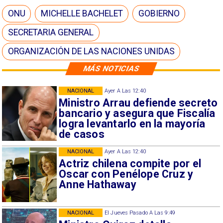
ONU
MICHELLE BACHELET
GOBIERNO
SECRETARIA GENERAL
ORGANIZACIÓN DE LAS NACIONES UNIDAS
MÁS NOTICIAS
NACIONAL
Ayer A Las 12:40
Ministro Arrau defiende secreto
bancario y asegura que Fiscalía
logra levantarlo en la mayoría
de casos
NACIONAL
Ayer A Las 12:40
Actriz chilena compite por el
Oscar con Penélope Cruz y
Anne Hathaway
NACIONAL
El Jueves Pasado A Las 9:49