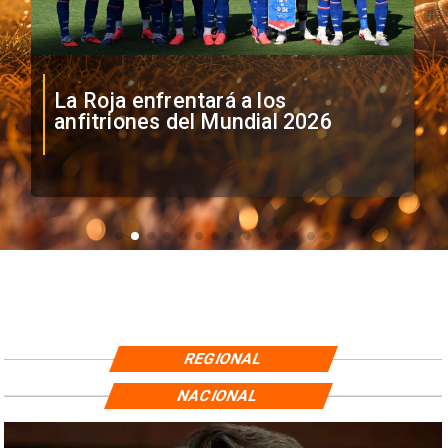
Roja enfrentará a los
Fiscalía 
itriones del Mundial 2026
para Mic
REGIONAL
NACIONAL