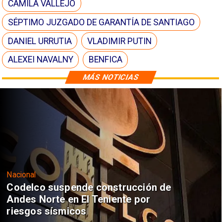
CAMILA VALLEJO
SÉPTIMO JUZGADO DE GARANTÍA DE SANTIAGO
DANIEL URRUTIA
VLADIMIR PUTIN
ALEXEI NAVALNY
BENFICA
MÁS NOTICIAS
Nacional
Codelco suspende construcción de
Andes Norte en El Teniente por
riesgos sísmicos