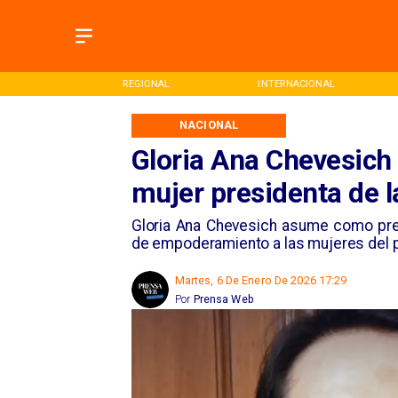
ONAL
REGIONAL
INTERNACIONAL
NACIONAL
Gloria Ana Chevesich
mujer presidenta de 
Gloria Ana Chevesich asume como pre
de empoderamiento a las mujeres del p
Martes, 6 De Enero De 2026 17:29
Por
Prensa Web