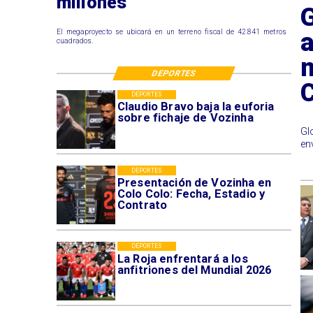
millones
El megaproyecto se ubicará en un terreno fiscal de 42.841 metros
cuadrados.
m
DEPORTES
DEPORTES
Claudio Bravo baja la euforia
sobre fichaje de Vozinha
Gl
en
DEPORTES
Presentación de Vozinha en
Colo Colo: Fecha, Estadio y
Contrato
DEPORTES
La Roja enfrentará a los
anfitriones del Mundial 2026