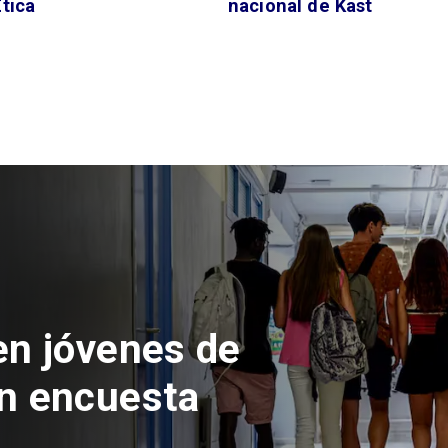
tica
nacional de Kast
 del Parque
con inversión