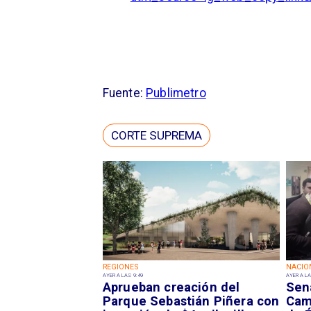
Fuente:
Publimetro
CORTE SUPREMA
REGIONES
NACIO
AYER A LAS 9:49
AYER A LA
Aprueban creación del
Sen
Parque Sebastián Piñera con
Camp