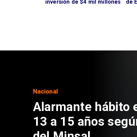
inversión de $4 mil millones
de É
Regiones
Aprueban creación
Sebastián Piñera 
de $4 mil millones