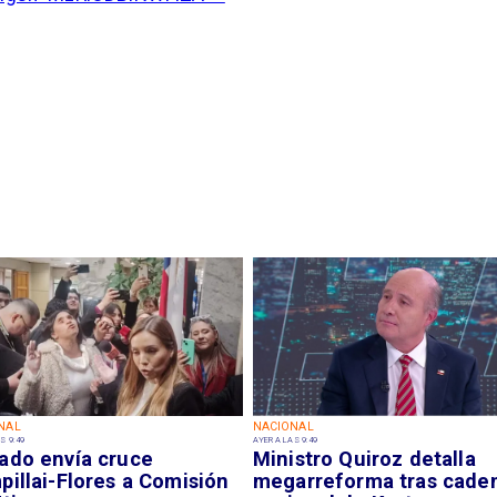
NAL
NACIONAL
S 9:49
AYER A LAS 9:49
ado envía cruce
Ministro Quiroz detalla
illai-Flores a Comisión
megarreforma tras cade