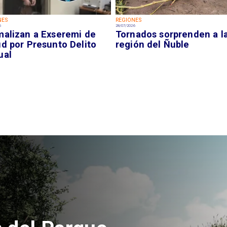
NES
REGIONES
6
28/07/2026
malizan a Exseremi de
Tornados sorprenden a l
ud por Presunto Delito
región del Ñuble
ual