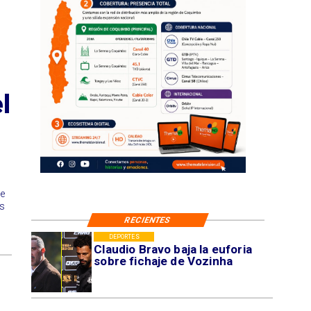
l
de
as
RECIENTES
DEPORTES
Claudio Bravo baja la euforia
sobre fichaje de Vozinha