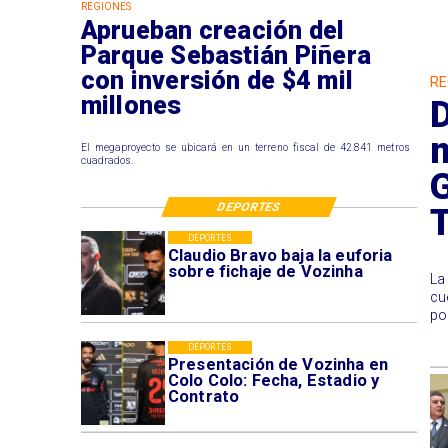
REGIONES
Aprueban creación del
Parque Sebastián Piñera
con inversión de $4 mil
RE
millones
D
m
El megaproyecto se ubicará en un terreno fiscal de 42.841 metros
cuadrados.
DEPORTES
DEPORTES
Claudio Bravo baja la euforia
sobre fichaje de Vozinha
La
cu
po
DEPORTES
Presentación de Vozinha en
Colo Colo: Fecha, Estadio y
Contrato