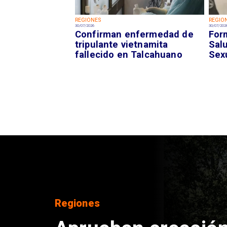
REGIONES
REGIO
30/07/2026
30/07/202
Confirman enfermedad de
For
tripulante vietnamita
Sal
fallecido en Talcahuano
Sex
Regiones