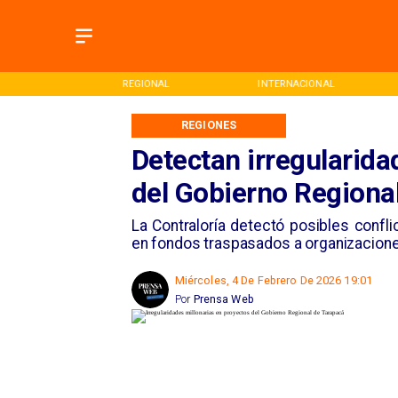
ONAL
INTERNACIONAL
DEPORTES
REGIONES
Detectan irregularida
del Gobierno Regiona
La Contraloría detectó posibles confl
en fondos traspasados a organizacione
Miércoles, 4 De Febrero De 2026 19:01
Por
Prensa Web