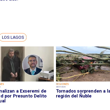
LOS LAGOS
NES
REGIONES
6
28/07/2026
malizan a Exseremi de
Tornados sorprenden a l
ud por Presunto Delito
región del Ñuble
ual