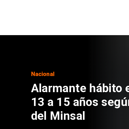
Regiones
Aprueban creación
Sebastián Piñera 
de $4 mil millones