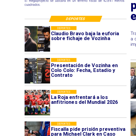
p
El megaproyecto se ubicará en un terreno fiscal de 42.841 metros
cuadrados.
e
DEPORTES
DEPORTES
Claudio Bravo baja la euforia
Tr
sobre fichaje de Vozinha
a 
im
DEPORTES
Presentación de Vozinha en
Colo Colo: Fecha, Estadio y
Contrato
DEPORTES
La Roja enfrentará a los
anfitriones del Mundial 2026
DEPORTES
Fiscalía pide prisión preventiva
para Michael Clark en Caso