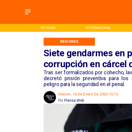
ONAL
REGIONAL
INTERNACIONAL
REGIONES
Siete gendarmes en pr
corrupción en cárcel
Tras ser formalizados por cohecho, lava
decretó prisión preventiva para los
peligro para la seguridad en el penal.
Viernes, 16 De Enero De 2026 10:10
Por
Prensa Web