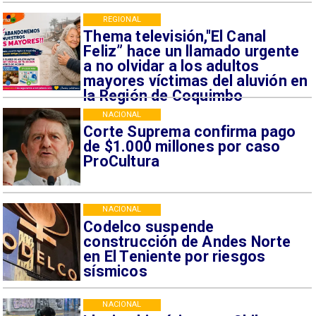
REGIONAL
Thema televisión,"El Canal
Feliz” hace un llamado urgente
a no olvidar a los adultos
mayores víctimas del aluvión en
la Región de Coquimbo
NACIONAL
Corte Suprema confirma pago
de $1.000 millones por caso
ProCultura
NACIONAL
Codelco suspende
construcción de Andes Norte
en El Teniente por riesgos
sísmicos
NACIONAL